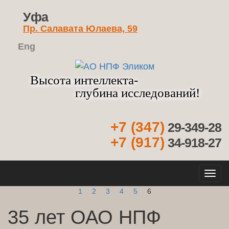
Уфа
Пр. Салавата Юлаева, 59
Eng
Высота интеллекта-
глубина исследований!
+7 (347)
29-349-28
+7 (917)
34-918-27
Кно
нав
1
2
3
4
5
6
35 лет ОАО НПФ