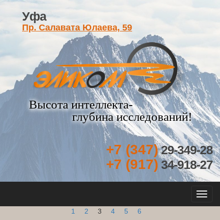
Уфа
Пр. Салавата Юлаева, 59
Высота интеллекта-
глубина исследований!
+7 (347)
29-349-28
+7 (917)
34-918-27
Кно
нав
1
2
3
4
5
6