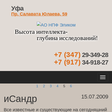
Уфа
Пр. Салавата Юлаева, 59
Высота интеллекта-
глубина исследований!
+7 (347)
29-349-28
+7 (917)
34-918-27
Кно
нав
1
2
3
4
5
6
иСандр
15.07.2009
Все известные и существующие на сегодняшний