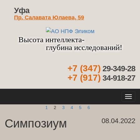
Уфа
Пр. Салавата Юлаева, 59
Высота интеллекта-
глубина исследований!
+7 (347)
29-349-28
+7 (917)
34-918-27
Кно
нав
1
2
3
4
5
6
Симпозиум
08.04.2022