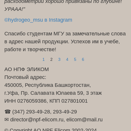
расходометрии хорошо привязаны по глубине!
УРААА!"
©hydrogeo_msu в Instagram
Спасибо студентам МГУ за замечательные слова
в адрес нашей продукции. Успехов им в учебе,
работе и творчестве!
1
2
3
4
5
6
АО НПФ ЭЛИКОМ
Почтовый адрес:
450005, Республика Башкортостан,
г.Уфа, Пр. Салавата Юлаева 59, 3 этаж
ИНН 0276059386, КПП 027801001
☎ (347) 293-49-28, 293-49-29
✉ director@npf-elicom.ru, elicom@mail.ru
© Copyright AO NPF Elicom 2002-2024