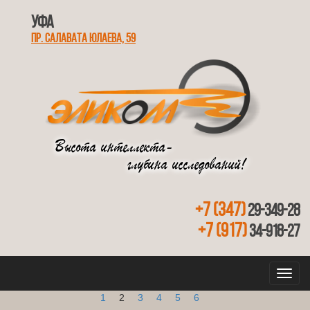
Уфа
Пр. Салавата Юлаева, 59
Высота интеллекта-
глубина исследований!
+7 (347)
29-349-28
+7 (917)
34-918-27
Кнопк
навиг
1
2
3
4
5
6