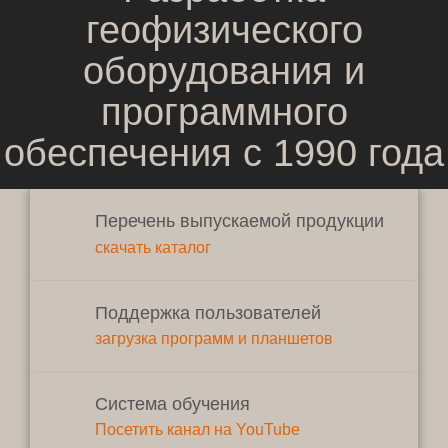
геофизического
оборудования и
программного
обеспечения с 1990 года
Перечень выпускаемой продукции
скачать каталог
Высокое качество
исполнения
Поддержка пользователей
загрузка программ и планшетов
Система обучения
Посетить канал на YouTube