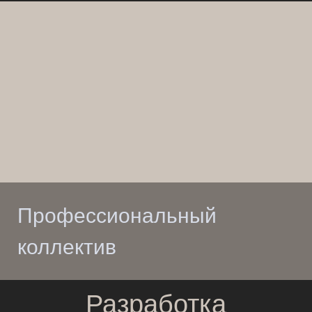
нав
Профессиональный
коллектив
Разработка