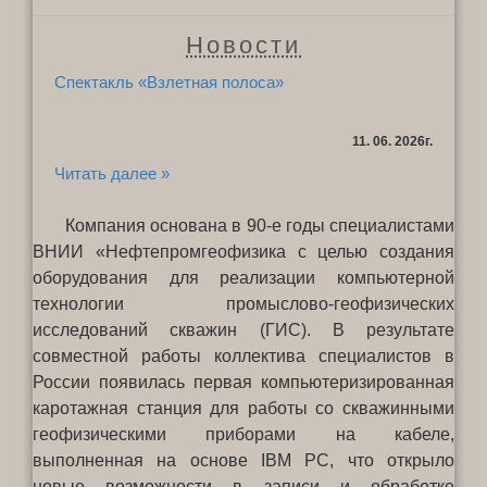
Новости
Спектакль «Взлетная полоса»
11. 06. 2026г.
Читать далее »
Использование
Компания основана в 90-е годы специалистами
ВНИИ «Нефтепромгеофизика с целью создания
современных технологий
оборудования для реализации компьютерной
технологии промыслово-геофизических
исследований скважин (ГИС). В результате
совместной работы коллектива специалистов в
России появилась первая компьютеризированная
каротажная станция для работы со скважинными
геофизическими приборами на кабеле,
выполненная на основе IBM PC, что открыло
новые возможности в записи и обработке